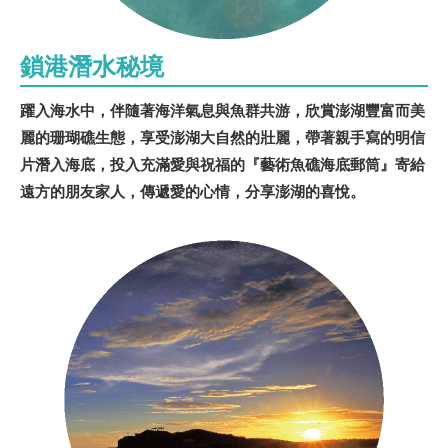
鎖港潛水秘境
躍入海水中，伴隨著海洋氣息與魚群共游，欣賞澎湖豐富而美
麗的珊瑚礁生態，享受澎湖大自然的壯麗，帶著親手寫的明信
片潛入海底，投入充滿愛與祝福的『藝術魚礁海底郵筒』寄給
遠方的朋友家人，傳遞愛的心情，分享澎湖的喜悅。