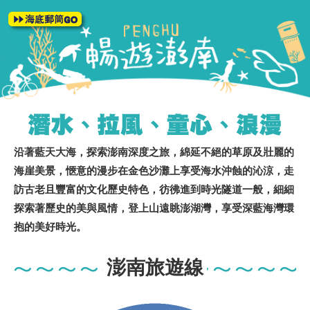
沿著藍天大海，探索澎南深度之旅，綿延不絕的草原及壯麗的
海崖美景，愜意的漫步在金色沙灘上享受海水沖蝕的沁涼，走
訪古老且豐富的文化歷史特色，彷彿進到時光隧道一般，細細
探索著歷史的美與風情，登上山遠眺澎湖灣，享受深藍海灣環
抱的美好時光。
澎南旅遊線