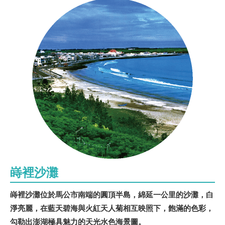
嵵裡沙灘
嵵裡沙灘位於馬公市南端的圓頂半島，綿延一公里的沙灘，白
淨亮麗，在藍天碧海與火紅天人菊相互映照下，飽滿的色彩，
勾勒出澎湖極具魅力的天光水色海景圖。