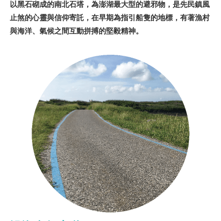
以黑石砌成的南北石塔，為澎湖最大型的避邪物，是先民鎮風
止煞的心靈與信仰寄託，在早期為指引船隻的地標，有著漁村
與海洋、氣候之間互動拼搏的堅毅精神。