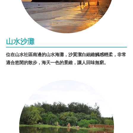
山水沙灘
位在山水社區南邊的山水海灘，沙質潔白細緻觸感輕柔，非常
適合悠閒的散步，海天一色的景緻，讓人回味無窮。