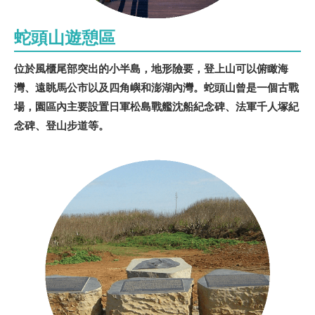
蛇頭山遊憩區
位於風櫃尾部突出的小半島，地形險要，登上山可以俯瞰海
灣、遠眺馬公市以及四角嶼和澎湖內灣。蛇頭山曾是一個古戰
場，園區內主要設置日軍松島戰艦沈船紀念碑、法軍千人塚紀
念碑、登山步道等。