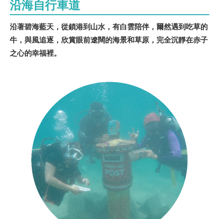
沿海自行車道
沿著碧海藍天，從鎖港到山水，有白雲陪伴，爾然遇到吃草的
牛，與風追逐，欣賞眼前遼闊的海景和草原，完全沉靜在赤子
之心的幸福裡。