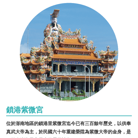
鎖港紫微宮
位於澎南地區的鎖港里紫微宮迄今已有三百餘年歷史，以供奉
真武大帝為主，於民國六十年重建榮陞為紫微大帝的金身，是