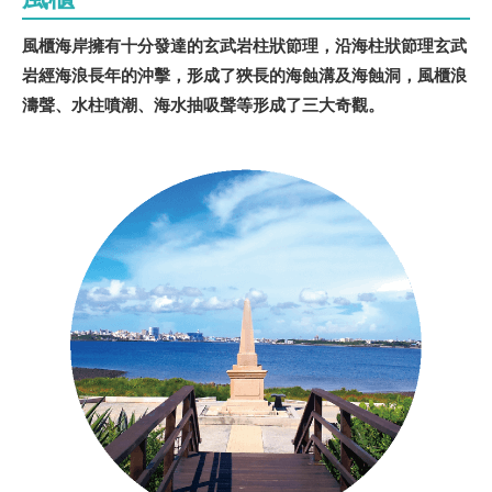
風櫃海岸擁有十分發達的玄武岩柱狀節理，沿海柱狀節理玄武
岩經海浪長年的沖擊，形成了狹長的海蝕溝及海蝕洞，風櫃浪
濤聲、水柱噴潮、海水抽吸聲等形成了三大奇觀。